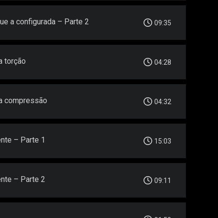
ue a configurada – Parte 2
09:35
a torção
04:28
ara compressão
04:32
ente – Parte 1
15:03
ente – Parte 2
09:11