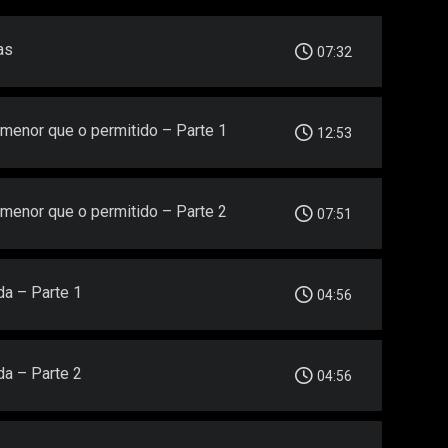
as
07:32
 menor que o permitido – Parte 1
12:53
 menor que o permitido – Parte 2
07:51
da – Parte 1
04:56
da – Parte 2
04:56